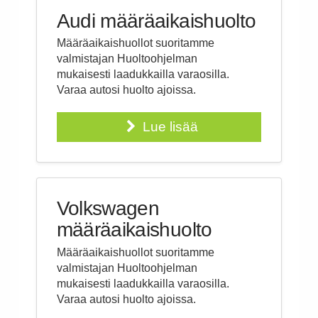
r
Audi määräaikaishuolto
Määräaikaishuollot suoritamme
v
valmistajan Huoltoohjelman
mukaisesti laadukkailla varaosilla.
Varaa autosi huolto ajoissa.
i
Lue lisää
c
e
Volkswagen
määräaikaishuolto
O
Määräaikaishuollot suoritamme
valmistajan Huoltoohjelman
mukaisesti laadukkailla varaosilla.
y
Varaa autosi huolto ajoissa.