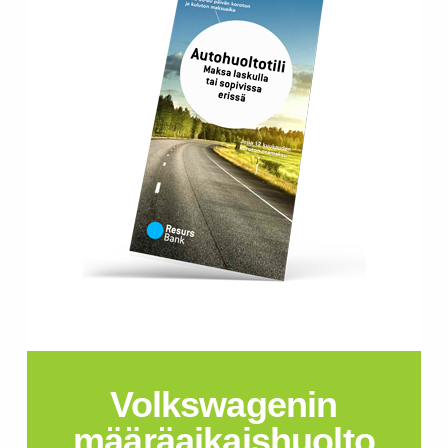
Volkswagenin
määräaikaishuolto