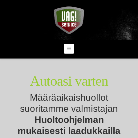
V
a
Navigation
g
i
Autoasi varten
s
Määräaikaishuollot
suoritamme valmistajan
e
Huoltoohjelman
mukaisesti laadukkailla