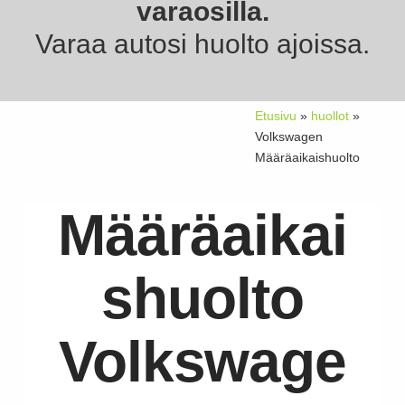
r
varaosilla.
Varaa autosi huolto ajoissa.
v
Etusivu
»
huollot
»
i
Volkswagen
Määräaikaishuolto
c
Määräaikai
e
shuolto
O
Volkswage
y