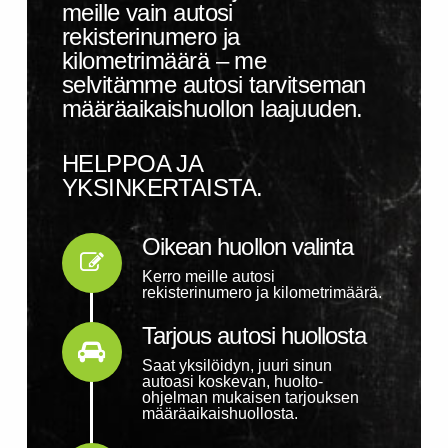
meille vain autosi
rekisterinumero ja
kilometrimäärä – me
selvitämme autosi tarvitseman
määräaikaishuollon laajuuden.
HELPPOA JA
YKSINKERTAISTA.
Oikean huollon valinta
Connector.
Kerro meille autosi
rekisterinumero ja kilometrimäärä.
Tarjous autosi huollosta
Connector.
Saat yksilöidyn, juuri sinun
autoasi koskevan, huolto-
ohjelman mukaisen tarjouksen
määräaikaishuollosta.